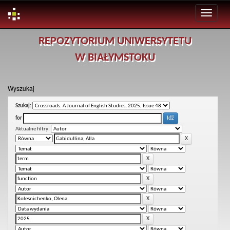
Skip
REPOZYTORIUM UNIWERSYTETU
navigation
W BIAŁYMSTOKU
Wyszukaj
Szukaj:
for
Aktualne filtry: