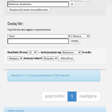
Rozpocznij nowe wyszukiwanie
Dodaj filtr:
Uzyj filtrów aby zagęścić wyszukiwanie.
Rezultaty/Strona
|
Sortuj pozycje wg
In order
Autorzy/rekord
Rezultaty 1-1 z 1 (Czas wyszukiwania: 0.002 sekund).
poprzedni
1
następny
Odsłon pozycji: