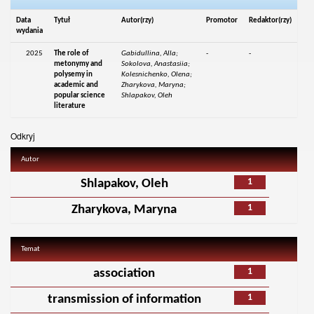
Data
Tytuł
Autor(rzy)
Promotor
Redaktor(rzy)
wydania
2025
The role of
Gabidullina, Alla;
-
-
metonymy and
Sokolova, Anastasiia;
polysemy in
Kolesnichenko, Olena;
academic and
Zharykova, Maryna;
popular science
Shlapakov, Oleh
literature
Odkryj
Autor
1
Shlapakov, Oleh
1
Zharykova, Maryna
Temat
1
association
1
transmission of information