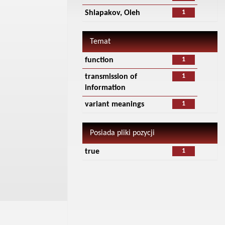
1
Shlapakov, Oleh
Temat
1
function
1
transmission of
information
1
variant meanings
Posiada pliki pozycji
1
true