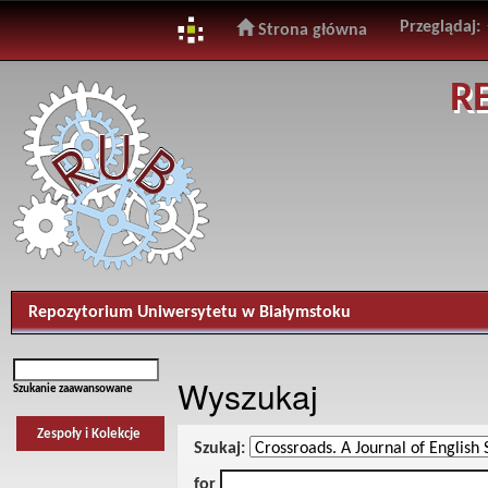
Przeglądaj:
Strona główna
Skip
R
navigation
Repozytorium Uniwersytetu w Białymstoku
Wyszukaj
Szukanie zaawansowane
Zespoły i Kolekcje
Szukaj:
for