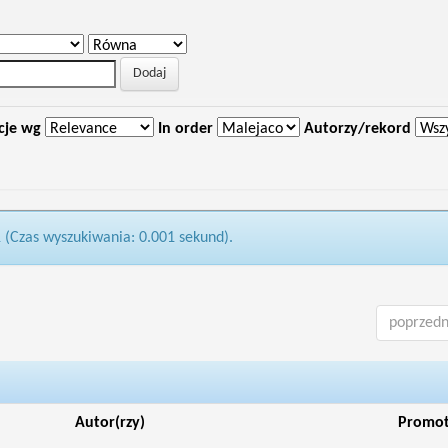
cje wg
In order
Autorzy/rekord
1 (Czas wyszukiwania: 0.001 sekund).
poprzedn
Autor(rzy)
Promo