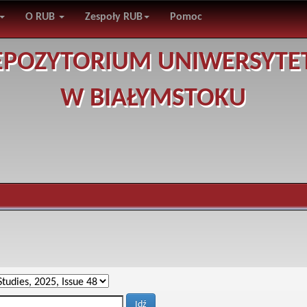
O RUB
Zespoły RUB
Pomoc
EPOZYTORIUM UNIWERSYTE
W BIAŁYMSTOKU