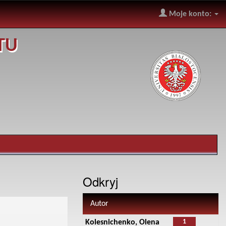
Moje konto:
TU
Odkryj
Autor
1
Kolesnichenko, Olena