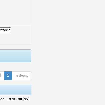
i
1
następny
tor
Redaktor(rzy)