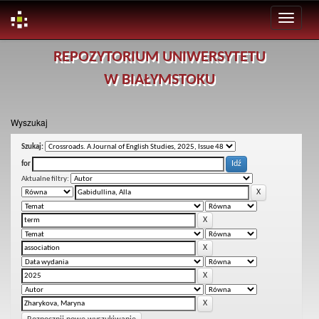
Skip
REPOZYTORIUM UNIWERSYTETU
navigation
W BIAŁYMSTOKU
Wyszukaj
Szukaj:
for
Aktualne filtry: