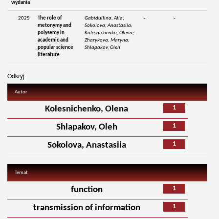
wydania
2025
The role of
Gabidullina, Alla;
-
-
metonymy and
Sokolova, Anastasiia;
polysemy in
Kolesnichenko, Olena;
academic and
Zharykova, Maryna;
popular science
Shlapakov, Oleh
literature
Odkryj
Autor
1
Kolesnichenko, Olena
1
Shlapakov, Oleh
1
Sokolova, Anastasiia
Temat
1
function
1
transmission of information