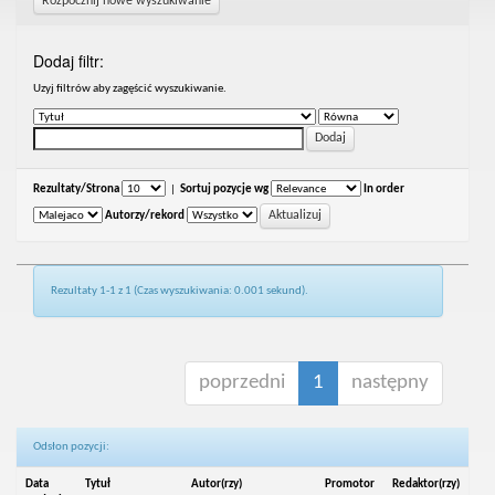
Rozpocznij nowe wyszukiwanie
Dodaj filtr:
Uzyj filtrów aby zagęścić wyszukiwanie.
Rezultaty/Strona
|
Sortuj pozycje wg
In order
Autorzy/rekord
Rezultaty 1-1 z 1 (Czas wyszukiwania: 0.001 sekund).
poprzedni
1
następny
Odsłon pozycji:
Data
Tytuł
Autor(rzy)
Promotor
Redaktor(rzy)