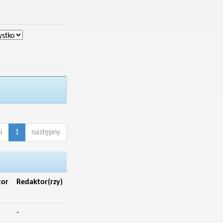
i
1
następny
tor
Redaktor(rzy)
-