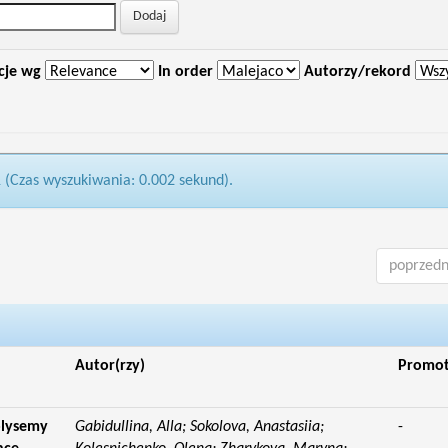
cje wg
In order
Autorzy/rekord
1 (Czas wyszukiwania: 0.002 sekund).
poprzedn
Autor(rzy)
Promo
olysemy
Gabidullina, Alla; Sokolova, Anastasiia;
-