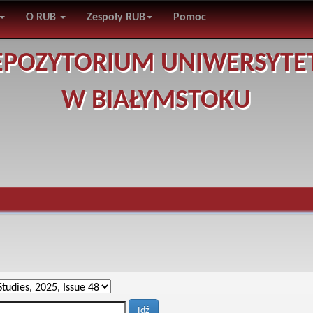
O RUB
Zespoły RUB
Pomoc
EPOZYTORIUM UNIWERSYTE
W BIAŁYMSTOKU