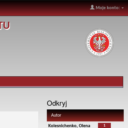
Moje konto:
TU
Odkryj
Autor
1
Kolesnichenko, Olena