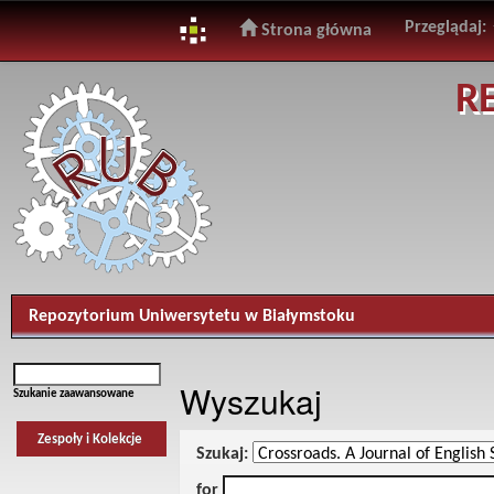
Przeglądaj:
Strona główna
Skip
R
navigation
Repozytorium Uniwersytetu w Białymstoku
Wyszukaj
Szukanie zaawansowane
Zespoły i Kolekcje
Szukaj:
for