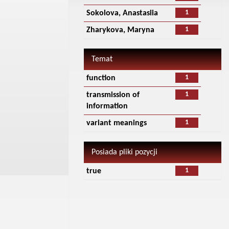
1
Sokolova, Anastasiia
1
Zharykova, Maryna
Temat
1
function
1
transmission of
information
1
variant meanings
Posiada pliki pozycji
1
true