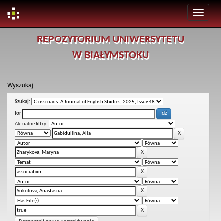
Skip
REPOZYTORIUM UNIWERSYTETU
navigation
W BIAŁYMSTOKU
Wyszukaj
Szukaj:
for
Aktualne filtry: