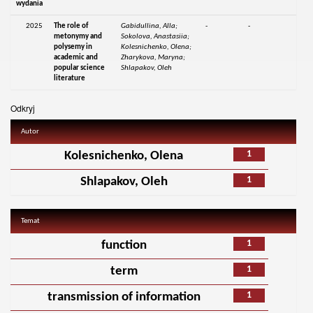
wydania
2025
The role of
Gabidullina, Alla;
-
-
metonymy and
Sokolova, Anastasiia;
polysemy in
Kolesnichenko, Olena;
academic and
Zharykova, Maryna;
popular science
Shlapakov, Oleh
literature
Odkryj
Autor
1
Kolesnichenko, Olena
1
Shlapakov, Oleh
Temat
1
function
1
term
1
transmission of information