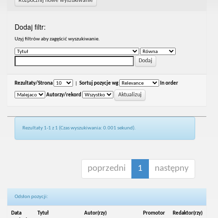
Rozpocznij nowe wyszukiwanie
Dodaj filtr:
Uzyj filtrów aby zagęścić wyszukiwanie.
Rezultaty/Strona
|
Sortuj pozycje wg
In order
Autorzy/rekord
Rezultaty 1-1 z 1 (Czas wyszukiwania: 0.001 sekund).
poprzedni
1
następny
Odsłon pozycji:
Data
Tytuł
Autor(rzy)
Promotor
Redaktor(rzy)