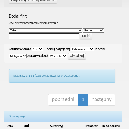
Rozpocznij nowe wyszukiwanie
Dodaj filtr:
Uzyj filtrów aby zagęścić wyszukiwanie.
Rezultaty/Strona
|
Sortuj pozycje wg
In order
Autorzy/rekord
Rezultaty 1-1 z 1 (Czas wyszukiwania: 0.001 sekund).
poprzedni
1
następny
Odsłon pozycji:
Data
Tytuł
Autor(rzy)
Promotor
Redaktor(rzy)