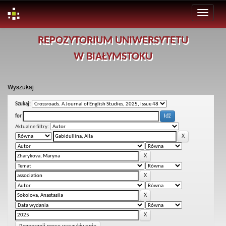
Skip
REPOZYTORIUM UNIWERSYTETU
navigation
W BIAŁYMSTOKU
Wyszukaj
Szukaj:
for
Aktualne filtry: