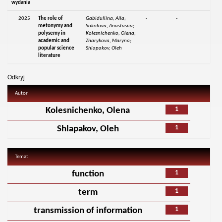
wydania
2025
The role of
Gabidullina, Alla;
-
-
metonymy and
Sokolova, Anastasiia;
polysemy in
Kolesnichenko, Olena;
academic and
Zharykova, Maryna;
popular science
Shlapakov, Oleh
literature
Odkryj
Autor
1
Kolesnichenko, Olena
1
Shlapakov, Oleh
Temat
1
function
1
term
1
transmission of information