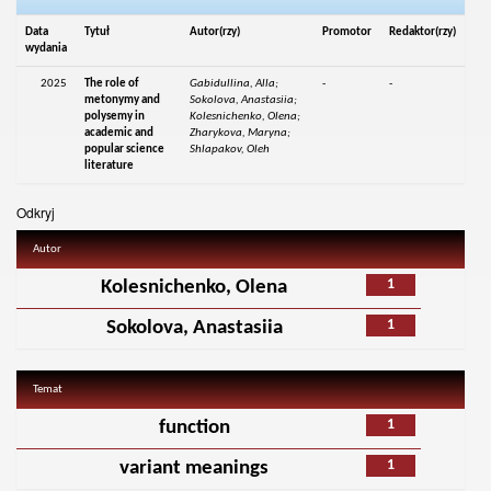
Data
Tytuł
Autor(rzy)
Promotor
Redaktor(rzy)
wydania
2025
The role of
Gabidullina, Alla;
-
-
metonymy and
Sokolova, Anastasiia;
polysemy in
Kolesnichenko, Olena;
academic and
Zharykova, Maryna;
popular science
Shlapakov, Oleh
literature
Odkryj
Autor
1
Kolesnichenko, Olena
1
Sokolova, Anastasiia
Temat
1
function
1
variant meanings