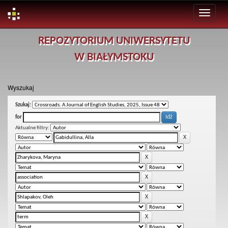
Skip
REPOZYTORIUM UNIWERSYTETU
navigation
W BIAŁYMSTOKU
Wyszukaj
Szukaj:
for
Aktualne filtry: