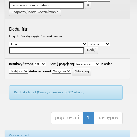
Rozpocznij nowe wyszukiwanie
Dodaj filtr:
Uzyj filtrów aby zagęścić wyszukiwanie.
Rezultaty/Strona
|
Sortuj pozycje wg
In order
Autorzy/rekord
Rezultaty 1-1 z 1 (Czas wyszukiwania: 0.002 sekund).
poprzedni
1
następny
Odsłon pozycji: