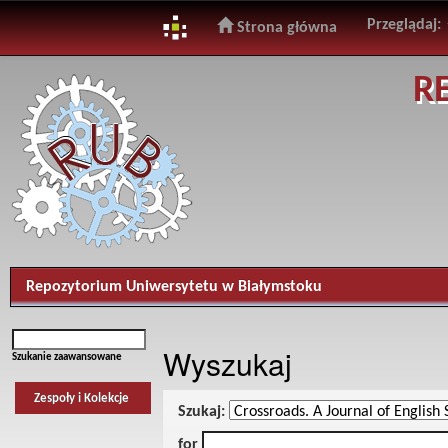
Przeglądaj:
Strona główna
Skip
R
navigation
Repozytorium Uniwersytetu w Białymstoku
Wyszukaj
Szukanie zaawansowane
Zespoły i Kolekcje
Szukaj:
for