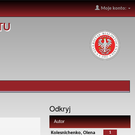
Moje konto:
TU
Odkryj
Autor
1
Kolesnichenko, Olena