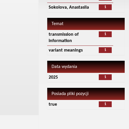
1
Sokolova, Anastasiia
Temat
1
transmission of
information
1
variant meanings
Data wydania
1
2025
Posiada pliki pozycji
1
true