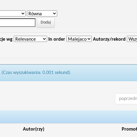
cje wg
In order
Autorzy/rekord
1 (Czas wyszukiwania: 0.001 sekund).
poprzedn
Autor(rzy)
Promo