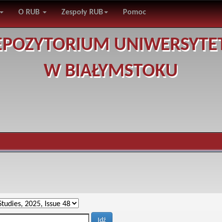
O RUB
Zespoły RUB
Pomoc
EPOZYTORIUM UNIWERSYTE
W BIAŁYMSTOKU