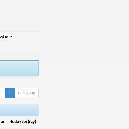
i
1
następny
tor
Redaktor(rzy)