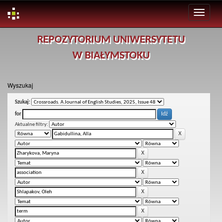
Skip
REPOZYTORIUM UNIWERSYTETU
navigation
W BIAŁYMSTOKU
Wyszukaj
Szukaj:
for
Aktualne filtry: