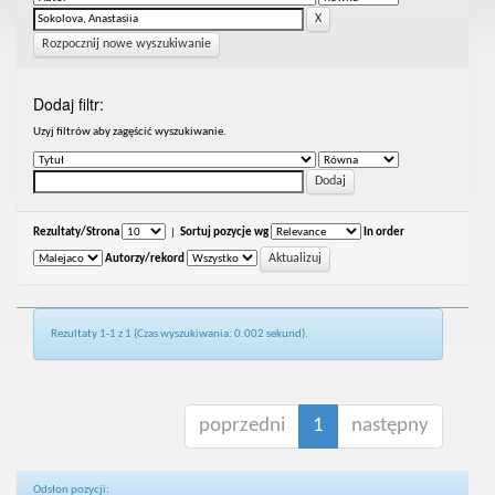
Rozpocznij nowe wyszukiwanie
Dodaj filtr:
Uzyj filtrów aby zagęścić wyszukiwanie.
Rezultaty/Strona
|
Sortuj pozycje wg
In order
Autorzy/rekord
Rezultaty 1-1 z 1 (Czas wyszukiwania: 0.002 sekund).
poprzedni
1
następny
Odsłon pozycji: