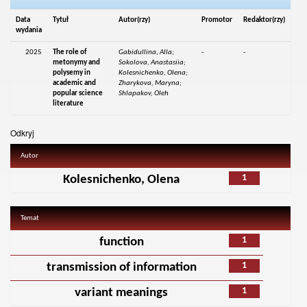
Data
Tytuł
Autor(rzy)
Promotor
Redaktor(rzy)
wydania
2025
The role of
Gabidullina, Alla;
-
-
metonymy and
Sokolova, Anastasiia;
polysemy in
Kolesnichenko, Olena;
academic and
Zharykova, Maryna;
popular science
Shlapakov, Oleh
literature
Odkryj
Autor
1
Kolesnichenko, Olena
Temat
1
function
1
transmission of information
1
variant meanings