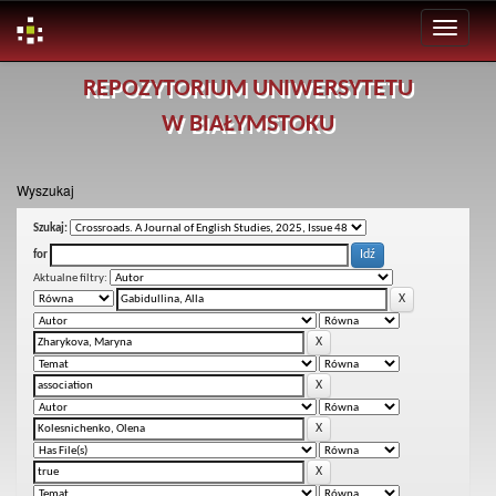
Skip
REPOZYTORIUM UNIWERSYTETU
navigation
W BIAŁYMSTOKU
Wyszukaj
Szukaj:
for
Aktualne filtry: