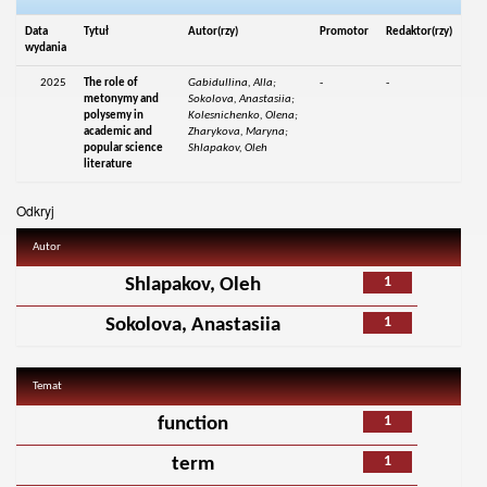
Data
Tytuł
Autor(rzy)
Promotor
Redaktor(rzy)
wydania
2025
The role of
Gabidullina, Alla;
-
-
metonymy and
Sokolova, Anastasiia;
polysemy in
Kolesnichenko, Olena;
academic and
Zharykova, Maryna;
popular science
Shlapakov, Oleh
literature
Odkryj
Autor
1
Shlapakov, Oleh
1
Sokolova, Anastasiia
Temat
1
function
1
term