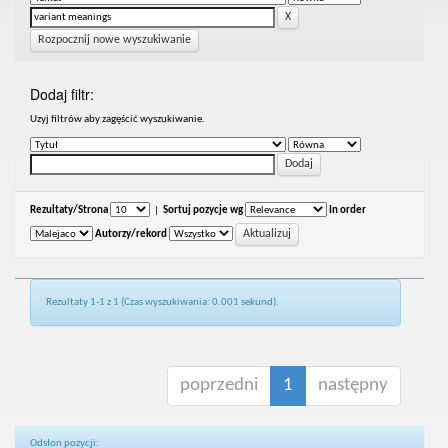
Rozpocznij nowe wyszukiwanie
Dodaj filtr:
Uzyj filtrów aby zagęścić wyszukiwanie.
Rezultaty/Strona
|
Sortuj pozycje wg
In order
Autorzy/rekord
Rezultaty 1-1 z 1 (Czas wyszukiwania: 0.001 sekund).
poprzedni
1
następny
Odsłon pozycji: