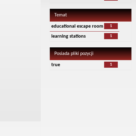
Temat
1
educational escape room
1
learning stations
Posiada pliki pozycji
1
true