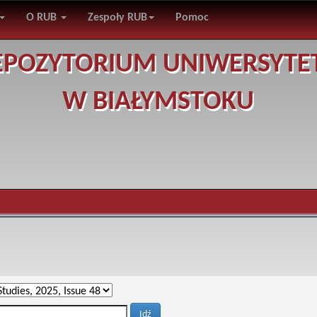
O RUB
Zespoły RUB
Pomoc
EPOZYTORIUM UNIWERSYTE
W BIAŁYMSTOKU