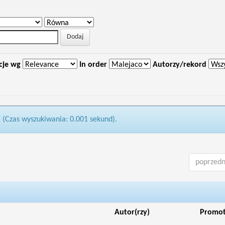
cje wg
In order
Autorzy/rekord
1 (Czas wyszukiwania: 0.001 sekund).
poprzedn
Autor(rzy)
Promo