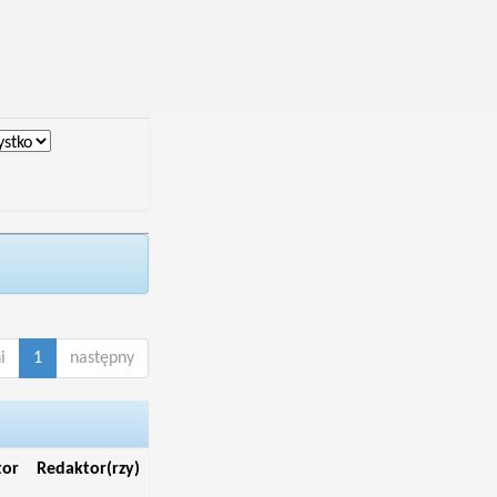
i
1
następny
tor
Redaktor(rzy)