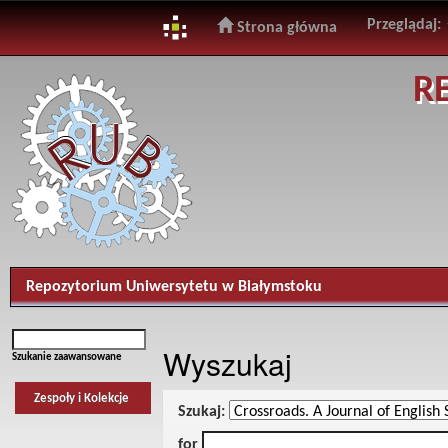
Przeglądaj:
Strona główna
Skip
R
navigation
Repozytorium Uniwersytetu w Białymstoku
Wyszukaj
Szukanie zaawansowane
Zespoły i Kolekcje
Szukaj:
for