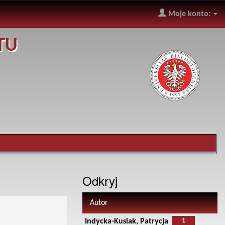
Moje konto:
TU
Odkryj
Autor
1
Indycka-Kusiak, Patrycja