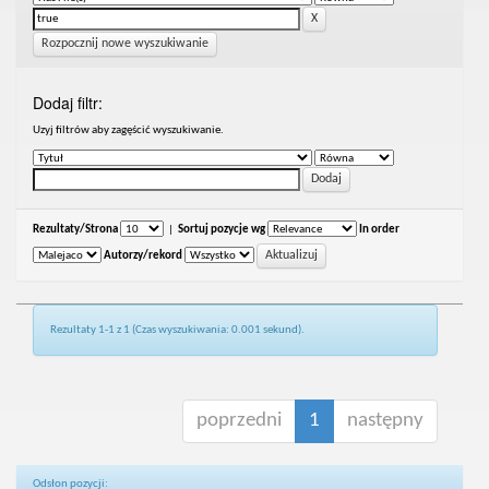
Rozpocznij nowe wyszukiwanie
Dodaj filtr:
Uzyj filtrów aby zagęścić wyszukiwanie.
Rezultaty/Strona
|
Sortuj pozycje wg
In order
Autorzy/rekord
Rezultaty 1-1 z 1 (Czas wyszukiwania: 0.001 sekund).
poprzedni
1
następny
Odsłon pozycji: