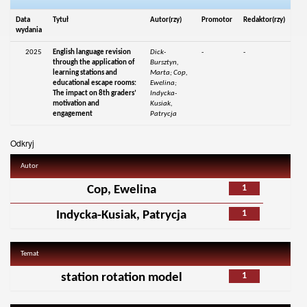
Data
Tytuł
Autor(rzy)
Promotor
Redaktor(rzy)
wydania
2025
English language revision
Dick-
-
-
through the application of
Bursztyn,
learning stations and
Marta; Cop,
educational escape rooms:
Ewelina;
The impact on 8th graders’
Indycka-
motivation and
Kusiak,
engagement
Patrycja
Odkryj
Autor
1
Cop, Ewelina
1
Indycka-Kusiak, Patrycja
Temat
1
station rotation model