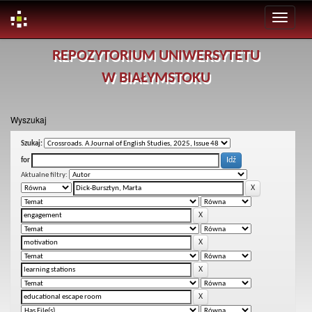
Skip
REPOZYTORIUM UNIWERSYTETU
navigation
W BIAŁYMSTOKU
Wyszukaj
Szukaj:
for
Aktualne filtry: