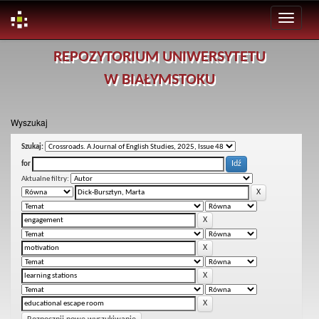
Skip
REPOZYTORIUM UNIWERSYTETU
navigation
W BIAŁYMSTOKU
Wyszukaj
Szukaj:
for
Aktualne filtry: