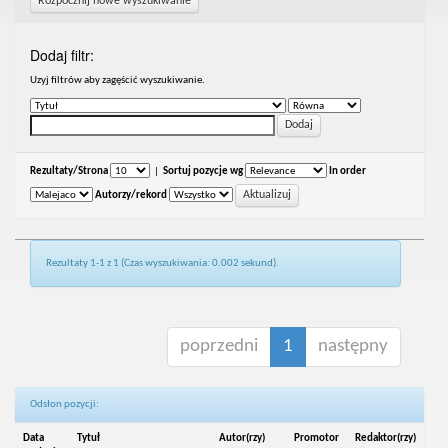
Rozpocznij nowe wyszukiwanie
Dodaj filtr:
Uzyj filtrów aby zagęścić wyszukiwanie.
Rezultaty/Strona
|
Sortuj pozycje wg
In order
Autorzy/rekord
Rezultaty 1-1 z 1 (Czas wyszukiwania: 0.002 sekund).
poprzedni
1
następny
Odsłon pozycji:
Data
Tytuł
Autor(rzy)
Promotor
Redaktor(rzy)