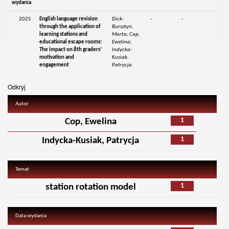
wydania
2025
English language revision
Dick-
-
-
through the application of
Bursztyn,
learning stations and
Marta; Cop,
educational escape rooms:
Ewelina;
The impact on 8th graders’
Indycka-
motivation and
Kusiak,
engagement
Patrycja
Odkryj
Autor
1
Cop, Ewelina
1
Indycka-Kusiak, Patrycja
Temat
1
station rotation model
Data wydania