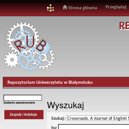
Przeglądaj:
Strona główna
Skip
R
navigation
Repozytorium Uniwersytetu w Białymstoku
Wyszukaj
Szukanie zaawansowane
Zespoły i Kolekcje
Szukaj:
for