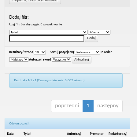
Rozpocznij nowe wyszukiwanie
Dodaj filtr:
Uzyj filtrów aby zagęścić wyszukiwanie.
Rezultaty/Strona
|
Sortuj pozycje wg
In order
Autorzy/rekord
Rezultaty 1-1 z 1 (Czas wyszukiwania: 0.002 sekund).
poprzedni
1
następny
Odsłon pozycji:
Data
Tytuł
Autor(rzy)
Promotor
Redaktor(rzy)