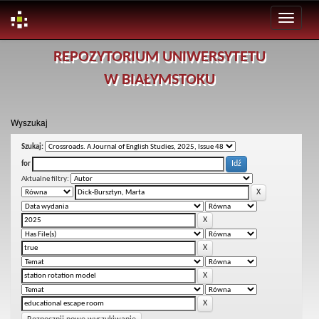
Skip
REPOZYTORIUM UNIWERSYTETU
navigation
W BIAŁYMSTOKU
Wyszukaj
Szukaj:
for
Aktualne filtry: