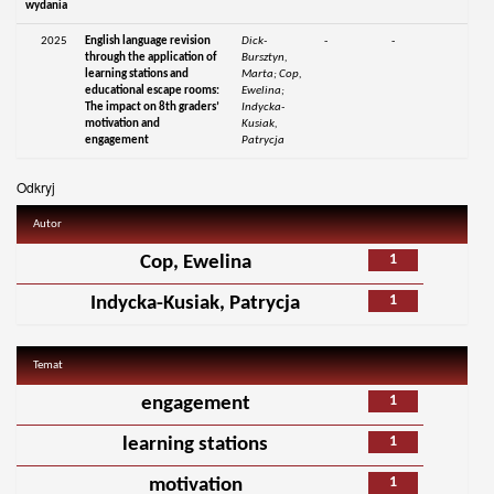
wydania
2025
English language revision
Dick-
-
-
through the application of
Bursztyn,
learning stations and
Marta; Cop,
educational escape rooms:
Ewelina;
The impact on 8th graders’
Indycka-
motivation and
Kusiak,
engagement
Patrycja
Odkryj
Autor
1
Cop, Ewelina
1
Indycka-Kusiak, Patrycja
Temat
1
engagement
1
learning stations
1
motivation