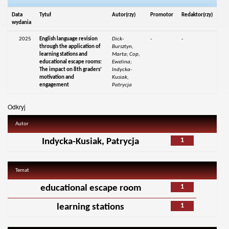
Data
Tytuł
Autor(rzy)
Promotor
Redaktor(rzy)
wydania
2025
English language revision
Dick-
-
-
through the application of
Bursztyn,
learning stations and
Marta; Cop,
educational escape rooms:
Ewelina;
The impact on 8th graders’
Indycka-
motivation and
Kusiak,
engagement
Patrycja
Odkryj
Autor
1
Indycka-Kusiak, Patrycja
Temat
1
educational escape room
1
learning stations