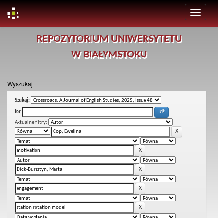
Skip
REPOZYTORIUM UNIWERSYTETU
navigation
W BIAŁYMSTOKU
Wyszukaj
Szukaj:
for
Aktualne filtry: