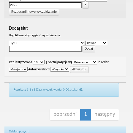
Rozpocznij nowe wyszukiwanie
Dodaj filtr:
Uzyj filtrów aby zagęścić wyszukiwanie.
Rezultaty/Strona
|
Sortuj pozycje wg
In order
Autorzy/rekord
Rezultaty 1-1 z 1 (Czas wyszukiwania: 0.001 sekund).
poprzedni
1
następny
Odsłon pozycji: