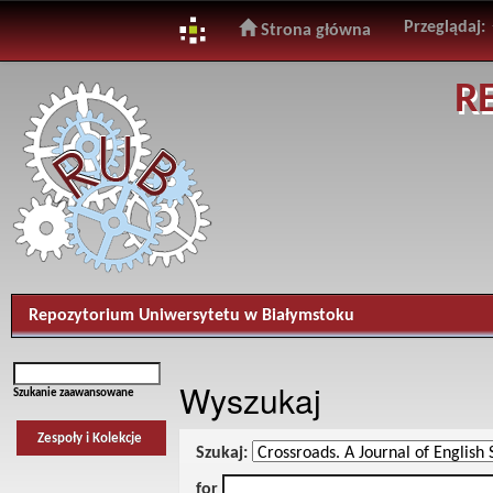
Przeglądaj:
Strona główna
Skip
R
navigation
Repozytorium Uniwersytetu w Białymstoku
Wyszukaj
Szukanie zaawansowane
Zespoły i Kolekcje
Szukaj:
for