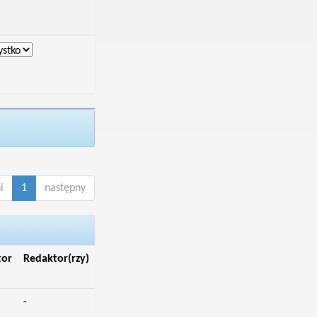
i
1
następny
tor
Redaktor(rzy)
-