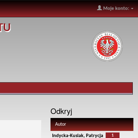
Moje konto:
TU
Odkryj
Autor
1
Indycka-Kusiak, Patrycja