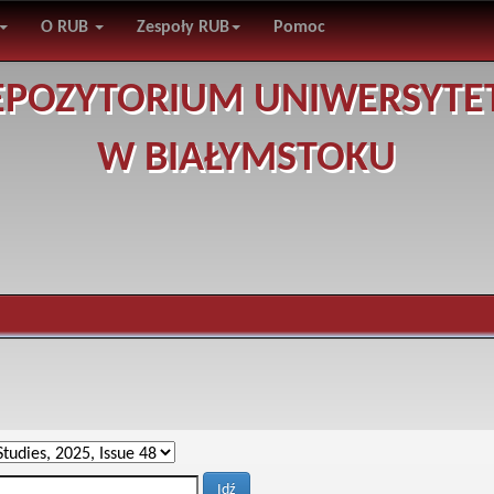
O RUB
Zespoły RUB
Pomoc
EPOZYTORIUM UNIWERSYTE
W BIAŁYMSTOKU