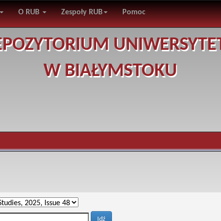
O RUB
Zespoły RUB
Pomoc
EPOZYTORIUM UNIWERSYTE
W BIAŁYMSTOKU