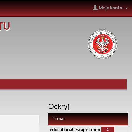
Moje konto:
TU
Odkryj
Temat
1
educational escape room