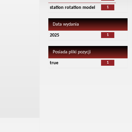
1
station rotation model
Data wydania
1
2025
Posiada pliki pozycji
1
true