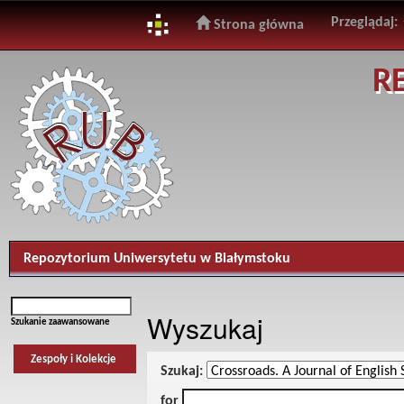
Przeglądaj:
Strona główna
Skip
R
navigation
Repozytorium Uniwersytetu w Białymstoku
Wyszukaj
Szukanie zaawansowane
Zespoły i Kolekcje
Szukaj:
for