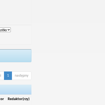
i
1
następny
tor
Redaktor(rzy)