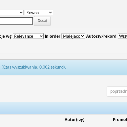
cje wg
In order
Autorzy/rekord
1 (Czas wyszukiwania: 0.002 sekund).
poprzedn
Autor(rzy)
Promo