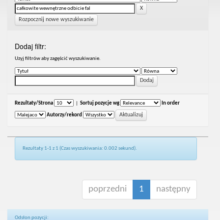
Rozpocznij nowe wyszukiwanie
Dodaj filtr:
Uzyj filtrów aby zagęścić wyszukiwanie.
Rezultaty/Strona
|
Sortuj pozycje wg
In order
Autorzy/rekord
Rezultaty 1-1 z 1 (Czas wyszukiwania: 0.002 sekund).
poprzedni
1
następny
Odsłon pozycji: