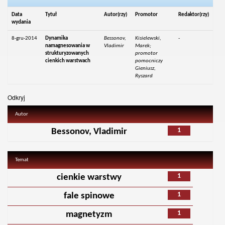
Data
Tytuł
Autor(rzy)
Promotor
Redaktor(rzy)
wydania
8-gru-2014
Dynamika
Bessonov,
Kisielewski,
-
namagnesowania w
Vladimir
Marek;
strukturyzowanych
promotor
cienkich warstwach
pomocniczy
Gieniusz,
Ryszard
Odkryj
Autor
1
Bessonov, Vladimir
Temat
1
cienkie warstwy
1
fale spinowe
1
magnetyzm