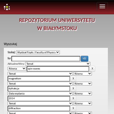
Skip
REPOZYTORIUM UNIWERSYTETU
navigation
W BIAŁYMSTOKU
Wyszukaj
Szukaj:
for
Aktualne filtry: