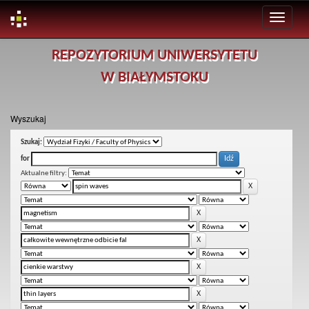
Skip
REPOZYTORIUM UNIWERSYTETU
navigation
W BIAŁYMSTOKU
Wyszukaj
Szukaj:
for
Aktualne filtry: