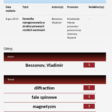
Data
Tytuł
Autor(rzy)
Promotor
Redaktor(rzy)
wydania
8-gru-2014
Dynamika
Bessonov,
Kisielewski,
-
namagnesowania w
Vladimir
Marek;
strukturyzowanych
promotor
cienkich warstwach
pomocniczy
Gieniusz,
Ryszard
Odkryj
Autor
1
Bessonov, Vladimir
Temat
1
diffraction
1
fale spinowe
1
magnetyzm