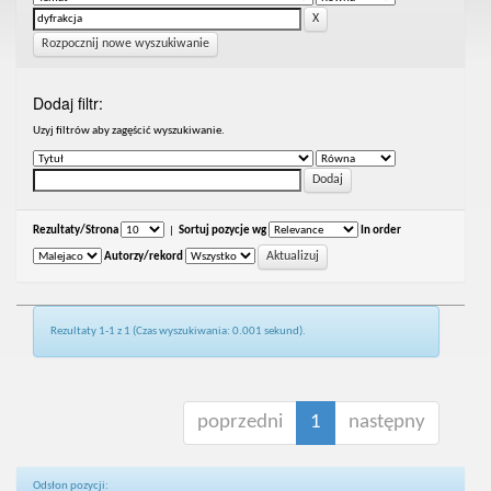
Rozpocznij nowe wyszukiwanie
Dodaj filtr:
Uzyj filtrów aby zagęścić wyszukiwanie.
Rezultaty/Strona
|
Sortuj pozycje wg
In order
Autorzy/rekord
Rezultaty 1-1 z 1 (Czas wyszukiwania: 0.001 sekund).
poprzedni
1
następny
Odsłon pozycji: