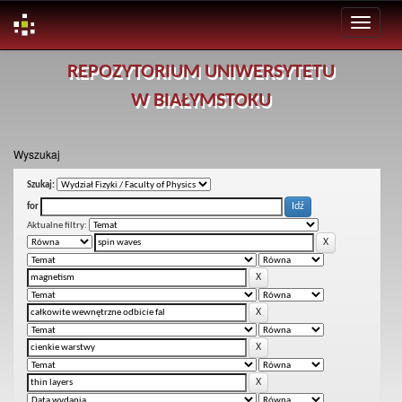
Skip
REPOZYTORIUM UNIWERSYTETU
navigation
W BIAŁYMSTOKU
Wyszukaj
Szukaj:
for
Aktualne filtry: