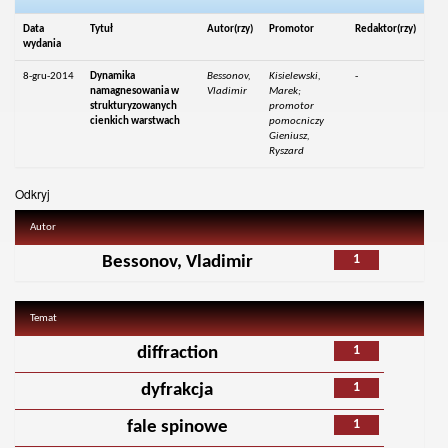
Data
Tytuł
Autor(rzy)
Promotor
Redaktor(rzy)
wydania
8-gru-2014
Dynamika
Bessonov,
Kisielewski,
-
namagnesowania w
Vladimir
Marek;
strukturyzowanych
promotor
cienkich warstwach
pomocniczy
Gieniusz,
Ryszard
Odkryj
Autor
1
Bessonov, Vladimir
Temat
1
diffraction
1
dyfrakcja
1
fale spinowe