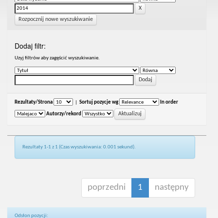
Rozpocznij nowe wyszukiwanie
Dodaj filtr:
Uzyj filtrów aby zagęścić wyszukiwanie.
Rezultaty/Strona
|
Sortuj pozycje wg
In order
Autorzy/rekord
Rezultaty 1-1 z 1 (Czas wyszukiwania: 0.001 sekund).
poprzedni
1
następny
Odsłon pozycji: