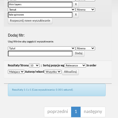
Rozpocznij nowe wyszukiwanie
Dodaj filtr:
Uzyj filtrów aby zagęścić wyszukiwanie.
Rezultaty/Strona
|
Sortuj pozycje wg
In order
Autorzy/rekord
Rezultaty 1-1 z 1 (Czas wyszukiwania: 0.001 sekund).
poprzedni
1
następny