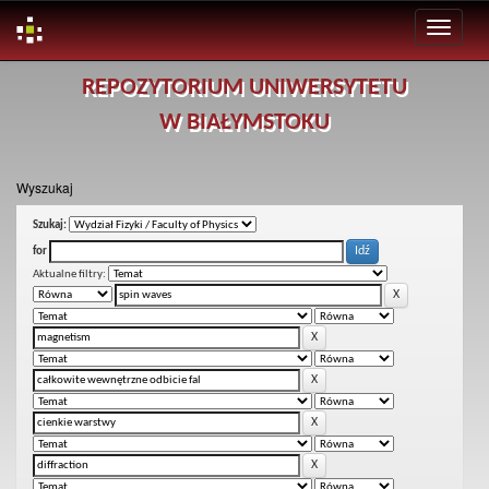
Skip
REPOZYTORIUM UNIWERSYTETU
navigation
W BIAŁYMSTOKU
Wyszukaj
Szukaj:
for
Aktualne filtry: