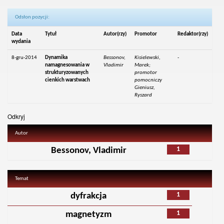
Odsłon pozycji:
Data
Tytuł
Autor(rzy)
Promotor
Redaktor(rzy)
wydania
8-gru-2014
Dynamika
Bessonov,
Kisielewski,
-
namagnesowania w
Vladimir
Marek;
strukturyzowanych
promotor
cienkich warstwach
pomocniczy
Gieniusz,
Ryszard
Odkryj
Autor
1
Bessonov, Vladimir
Temat
1
dyfrakcja
1
magnetyzm