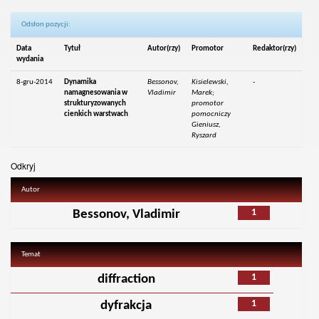
Odsłon pozycji:
Data
Tytuł
Autor(rzy)
Promotor
Redaktor(rzy)
wydania
8-gru-2014
Dynamika
Bessonov,
Kisielewski,
-
namagnesowania w
Vladimir
Marek;
strukturyzowanych
promotor
cienkich warstwach
pomocniczy
Gieniusz,
Ryszard
Odkryj
Autor
1
Bessonov, Vladimir
Temat
1
diffraction
1
dyfrakcja