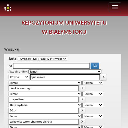
Skip
REPOZYTORIUM UNIWERSYTETU
navigation
W BIAŁYMSTOKU
Wyszukaj
Szukaj:
for
Aktualne filtry: