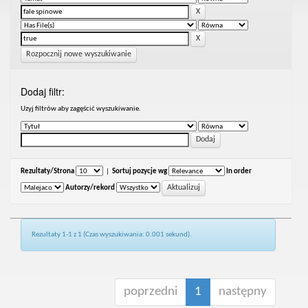
Rozpocznij nowe wyszukiwanie
Dodaj filtr:
Uzyj filtrów aby zagęścić wyszukiwanie.
Rezultaty/Strona
|
Sortuj pozycje wg
In order
Autorzy/rekord
Rezultaty 1-1 z 1 (Czas wyszukiwania: 0.001 sekund).
poprzedni
1
następny