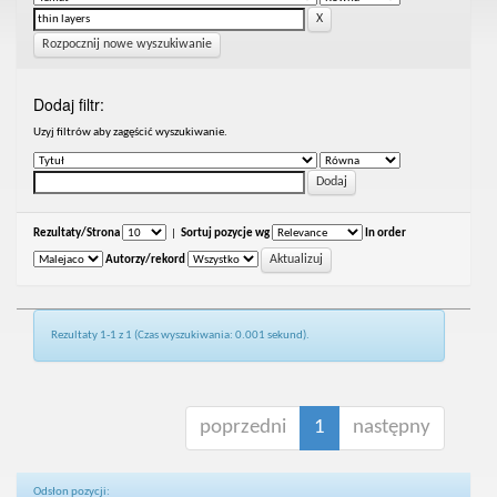
Rozpocznij nowe wyszukiwanie
Dodaj filtr:
Uzyj filtrów aby zagęścić wyszukiwanie.
Rezultaty/Strona
|
Sortuj pozycje wg
In order
Autorzy/rekord
Rezultaty 1-1 z 1 (Czas wyszukiwania: 0.001 sekund).
poprzedni
1
następny
Odsłon pozycji: