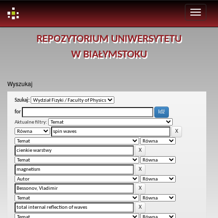
Skip
REPOZYTORIUM UNIWERSYTETU
navigation
W BIAŁYMSTOKU
Wyszukaj
Szukaj:
for
Aktualne filtry: