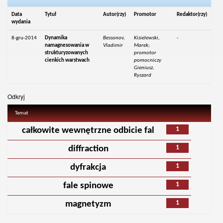
Data
Tytuł
Autor(rzy)
Promotor
Redaktor(rzy)
wydania
8-gru-2014
Dynamika
Bessonov,
Kisielewski,
-
namagnesowania w
Vladimir
Marek;
strukturyzowanych
promotor
cienkich warstwach
pomocniczy
Gieniusz,
Ryszard
Odkryj
Temat
1
całkowite wewnętrzne odbicie fal
1
diffraction
1
dyfrakcja
1
fale spinowe
1
magnetyzm