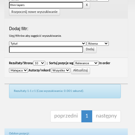
Rozpocznij nowe wyszukiwanie
Dodaj filtr:
Uzyj filtrów aby zagęścić wyszukiwanie.
Rezultaty/Strona
|
Sortuj pozycje wg
In order
Autorzy/rekord
Rezultaty 1-1 z 1 (Czas wyszukiwania: 0.001 sekund).
poprzedni
1
następny
Odsłon pozycji: