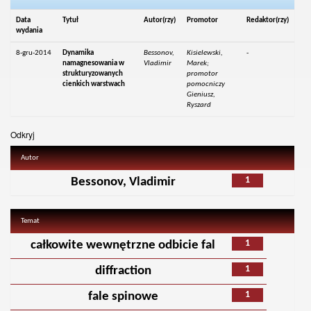
Data
Tytuł
Autor(rzy)
Promotor
Redaktor(rzy)
wydania
8-gru-2014
Dynamika
Bessonov,
Kisielewski,
-
namagnesowania w
Vladimir
Marek;
strukturyzowanych
promotor
cienkich warstwach
pomocniczy
Gieniusz,
Ryszard
Odkryj
Autor
1
Bessonov, Vladimir
Temat
1
całkowite wewnętrzne odbicie fal
1
diffraction
1
fale spinowe