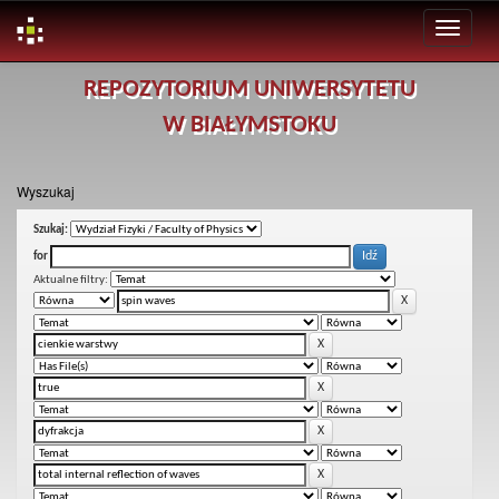
Skip
REPOZYTORIUM UNIWERSYTETU
navigation
W BIAŁYMSTOKU
Wyszukaj
Szukaj:
for
Aktualne filtry: