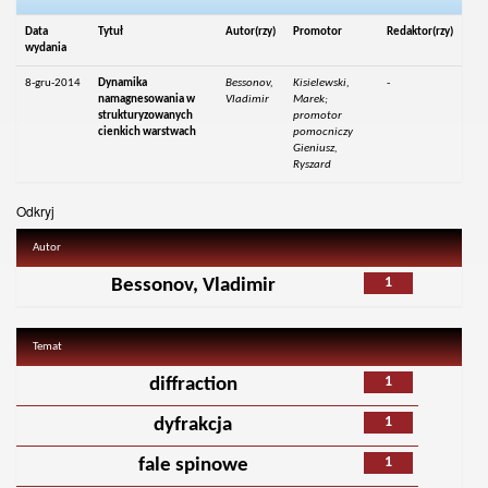
Data
Tytuł
Autor(rzy)
Promotor
Redaktor(rzy)
wydania
8-gru-2014
Dynamika
Bessonov,
Kisielewski,
-
namagnesowania w
Vladimir
Marek;
strukturyzowanych
promotor
cienkich warstwach
pomocniczy
Gieniusz,
Ryszard
Odkryj
Autor
1
Bessonov, Vladimir
Temat
1
diffraction
1
dyfrakcja
1
fale spinowe