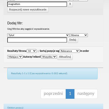
Rozpocznij nowe wyszukiwanie
Dodaj filtr:
Uzyj filtrów aby zagęścić wyszukiwanie.
Rezultaty/Strona
|
Sortuj pozycje wg
In order
Autorzy/rekord
Rezultaty 1-1 z 1 (Czas wyszukiwania: 0.002 sekund).
poprzedni
1
następny
Odsłon pozycji: