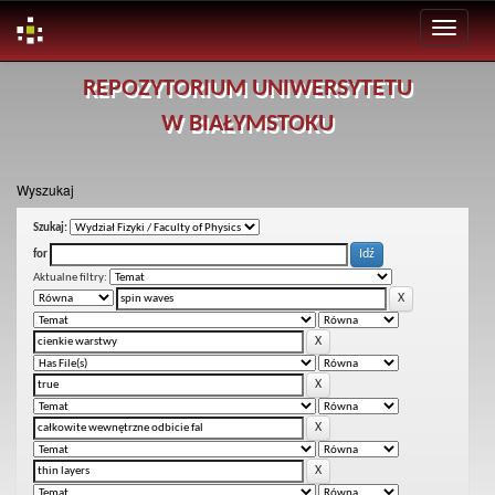
Skip
REPOZYTORIUM UNIWERSYTETU
navigation
W BIAŁYMSTOKU
Wyszukaj
Szukaj:
for
Aktualne filtry: