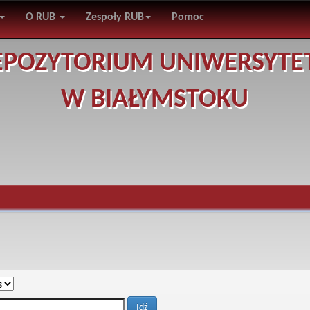
O RUB
Zespoły RUB
Pomoc
EPOZYTORIUM UNIWERSYTE
W BIAŁYMSTOKU