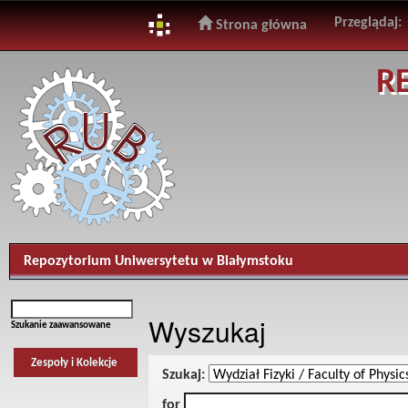
Przeglądaj:
Strona główna
Skip
R
navigation
Repozytorium Uniwersytetu w Białymstoku
Wyszukaj
Szukanie zaawansowane
Zespoły i Kolekcje
Szukaj:
for