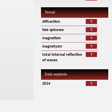
Temat
1
diffraction
1
fale spinowe
1
magnetism
1
magnetyzm
1
total internal reflection
of waves
Data wydania
1
2014