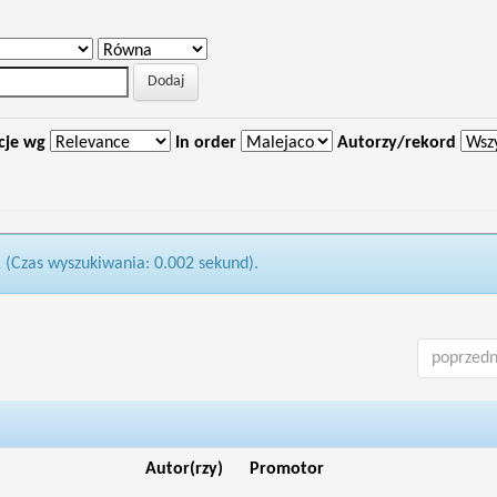
cje wg
In order
Autorzy/rekord
1 (Czas wyszukiwania: 0.002 sekund).
poprzedn
Autor(rzy)
Promotor