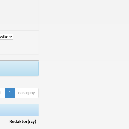
i
1
następny
Redaktor(rzy)