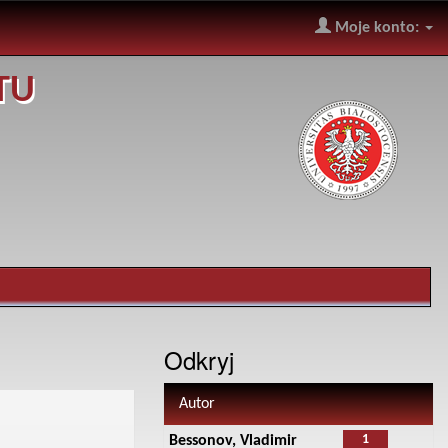
Moje konto:
TU
Odkryj
Autor
1
Bessonov, Vladimir