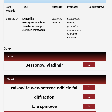
Data
Tytuł
Autor(rzy)
Promotor
Redaktor(rzy)
wydania
8-gru-2014
Dynamika
Bessonov,
Kisielewski,
-
namagnesowania w
Vladimir
Marek;
strukturyzowanych
promotor
cienkich warstwach
pomocniczy
Gieniusz,
Ryszard
Odkryj
Autor
1
Bessonov, Vladimir
Temat
1
całkowite wewnętrzne odbicie fal
1
diffraction
1
fale spinowe