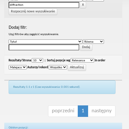
Rozpocznij nowe wyszukiwanie
Dodaj filtr:
Uzyj filtrów aby zagęścić wyszukiwanie.
Rezultaty/Strona
|
Sortuj pozycje wg
In order
Autorzy/rekord
Rezultaty 1-1 z 1 (Czas wyszukiwania: 0.001 sekund).
poprzedni
1
następny
Odsłon pozycji: