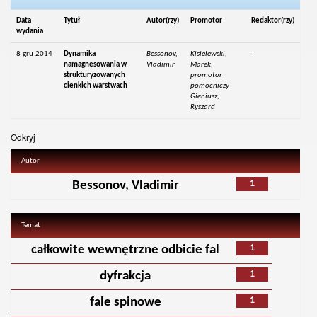
Data
Tytuł
Autor(rzy)
Promotor
Redaktor(rzy)
wydania
8-gru-2014
Dynamika
Bessonov,
Kisielewski,
-
namagnesowania w
Vladimir
Marek;
strukturyzowanych
promotor
cienkich warstwach
pomocniczy
Gieniusz,
Ryszard
Odkryj
Autor
1
Bessonov, Vladimir
Temat
1
całkowite wewnętrzne odbicie fal
1
dyfrakcja
1
fale spinowe