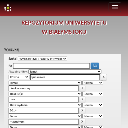
Skip
REPOZYTORIUM UNIWERSYTETU
navigation
W BIAŁYMSTOKU
Wyszukaj
Szukaj:
for
Aktualne filtry: