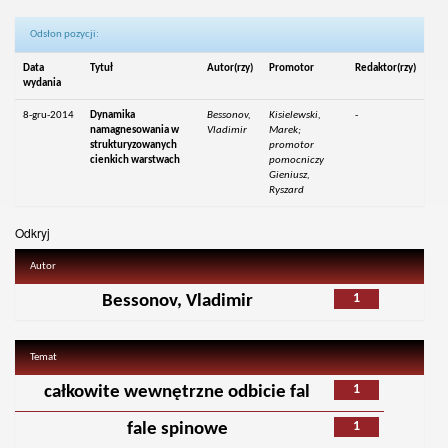
Odsłon pozycji:
Data
Tytuł
Autor(rzy)
Promotor
Redaktor(rzy)
wydania
8-gru-2014
Dynamika
Bessonov,
Kisielewski,
-
namagnesowania w
Vladimir
Marek;
strukturyzowanych
promotor
cienkich warstwach
pomocniczy
Gieniusz,
Ryszard
Odkryj
Autor
1
Bessonov, Vladimir
Temat
1
całkowite wewnętrzne odbicie fal
1
fale spinowe