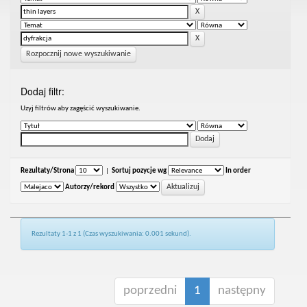
Rozpocznij nowe wyszukiwanie
Dodaj filtr:
Uzyj filtrów aby zagęścić wyszukiwanie.
Rezultaty/Strona
|
Sortuj pozycje wg
In order
Autorzy/rekord
Rezultaty 1-1 z 1 (Czas wyszukiwania: 0.001 sekund).
poprzedni
1
następny