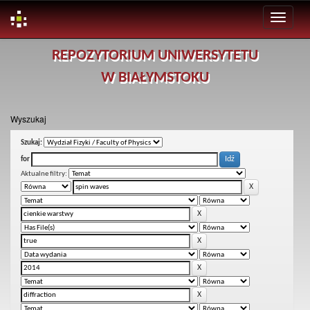
Skip
REPOZYTORIUM UNIWERSYTETU
navigation
W BIAŁYMSTOKU
Wyszukaj
Szukaj:
for
Aktualne filtry: