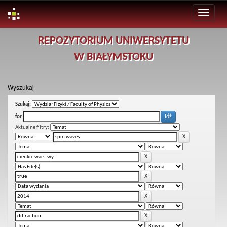
Skip
REPOZYTORIUM UNIWERSYTETU
navigation
W BIAŁYMSTOKU
Wyszukaj
Szukaj:
for
Aktualne filtry: