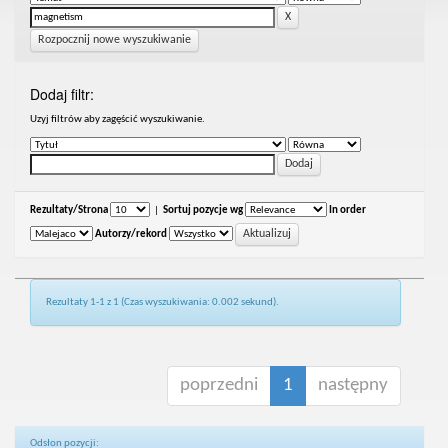
Rozpocznij nowe wyszukiwanie
Dodaj filtr:
Uzyj filtrów aby zagęścić wyszukiwanie.
Rezultaty/Strona
|
Sortuj pozycje wg
In order
Autorzy/rekord
Rezultaty 1-1 z 1 (Czas wyszukiwania: 0.002 sekund).
poprzedni
1
następny
Odsłon pozycji: