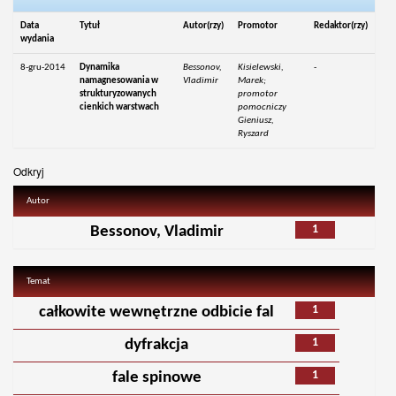
Data
Tytuł
Autor(rzy)
Promotor
Redaktor(rzy)
wydania
8-gru-2014
Dynamika
Bessonov,
Kisielewski,
-
namagnesowania w
Vladimir
Marek;
strukturyzowanych
promotor
cienkich warstwach
pomocniczy
Gieniusz,
Ryszard
Odkryj
Autor
1
Bessonov, Vladimir
Temat
1
całkowite wewnętrzne odbicie fal
1
dyfrakcja
1
fale spinowe