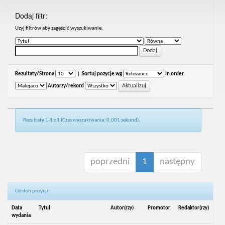
Dodaj filtr:
Uzyj filtrów aby zagęścić wyszukiwanie.
Rezultaty/Strona
|
Sortuj pozycje wg
In order
Autorzy/rekord
Rezultaty 1-1 z 1 (Czas wyszukiwania: 0.001 sekund).
poprzedni
1
następny
Odsłon pozycji:
Data
Tytuł
Autor(rzy)
Promotor
Redaktor(rzy)
wydania