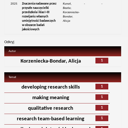
2025
Znaczenia nadawane przez
Kunat,
-
-
przyszłe nauczycielki
Beata;
przedszkola i klas I–III
Korzeniecka-
rozwijaniu własnych
Bondar,
umiejętności badawczych
Alicja
w obszarze badań
jakościowych
Odkryj
Autor
1
Korzeniecka-Bondar, Alicja
Temat
1
developing research skills
1
making meaning
1
qualitative research
1
research team-based learning