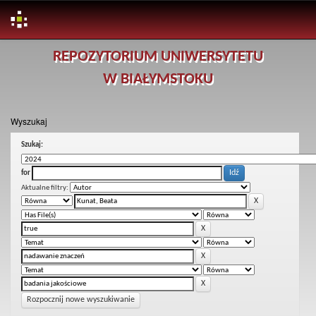
Skip
REPOZYTORIUM UNIWERSYTETU
navigation
W BIAŁYMSTOKU
Wyszukaj
Szukaj:
for
Aktualne filtry:
Rozpocznij nowe wyszukiwanie