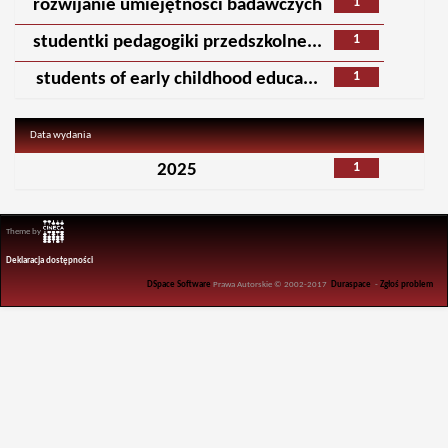
1
rozwijanie umiejętności badawczych
1
studentki pedagogiki przedszkolne...
1
students of early childhood educa...
Data wydania
1
2025
Theme by
Deklaracja dostępności
DSpace Software
Prawa Autorskie © 2002-2017
Duraspace
-
Zgłoś problem