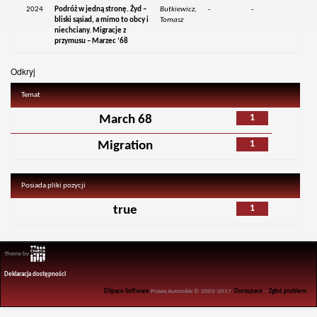
2024
Podróż w jedną stronę. Żyd –
Butkiewicz,
-
-
bliski sąsiad, a mimo to obcy i
Tomasz
niechciany. Migracje z
przymusu – Marzec ’68
Odkryj
Temat
1
March 68
1
Migration
Posiada pliki pozycji
1
true
Theme by
Deklaracja dostępności
DSpace Software
Prawa Autorskie © 2002-2017
Duraspace
-
Zgłoś problem