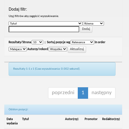
Dodaj filtr:
Uzyj filtrów aby zagęścić wyszukiwanie.
Rezultaty/Strona
|
Sortuj pozycje wg
In order
Autorzy/rekord
Rezultaty 1-1 z 1 (Czas wyszukiwania: 0.002 sekund).
poprzedni
1
następny
Odsłon pozycji:
Data
Tytuł
Autor(rzy)
Promotor
Redaktor(rzy)
wydania