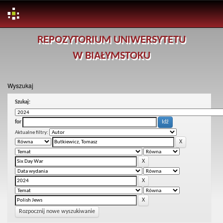
Skip
REPOZYTORIUM UNIWERSYTETU
navigation
W BIAŁYMSTOKU
Wyszukaj
Szukaj:
for
Aktualne filtry:
Rozpocznij nowe wyszukiwanie