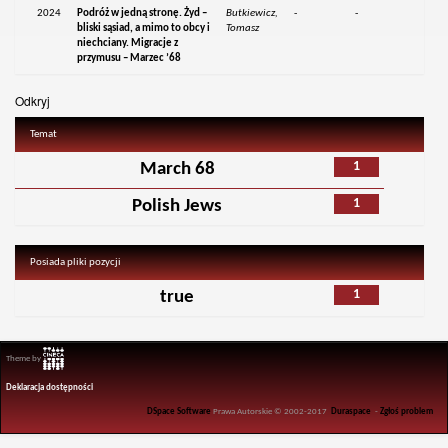
2024
Podróż w jedną stronę. Żyd –
Butkiewicz,
-
-
bliski sąsiad, a mimo to obcy i
Tomasz
niechciany. Migracje z
przymusu – Marzec ’68
Odkryj
Temat
1
March 68
1
Polish Jews
Posiada pliki pozycji
1
true
Theme by
Deklaracja dostępności
DSpace Software
Prawa Autorskie © 2002-2017
Duraspace
-
Zgłoś problem