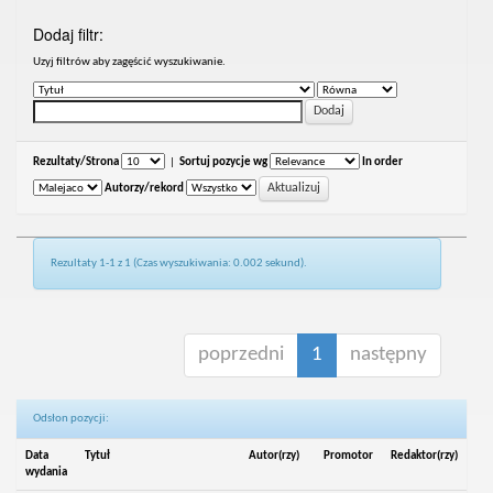
Dodaj filtr:
Uzyj filtrów aby zagęścić wyszukiwanie.
Rezultaty/Strona
|
Sortuj pozycje wg
In order
Autorzy/rekord
Rezultaty 1-1 z 1 (Czas wyszukiwania: 0.002 sekund).
poprzedni
1
następny
Odsłon pozycji:
Data
Tytuł
Autor(rzy)
Promotor
Redaktor(rzy)
wydania