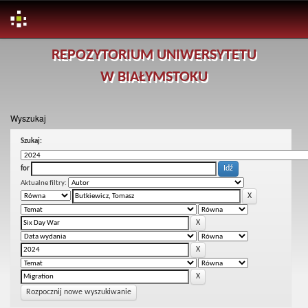
Skip
REPOZYTORIUM UNIWERSYTETU
navigation
W BIAŁYMSTOKU
Wyszukaj
Szukaj:
for
Aktualne filtry:
Rozpocznij nowe wyszukiwanie