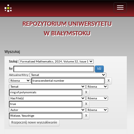
Skip
REPOZYTORIUM UNIWERSYTETU
navigation
W BIAŁYMSTOKU
Wyszukaj
Szukaj:
for
Aktualne filtry:
Rozpocznij nowe wyszukiwanie