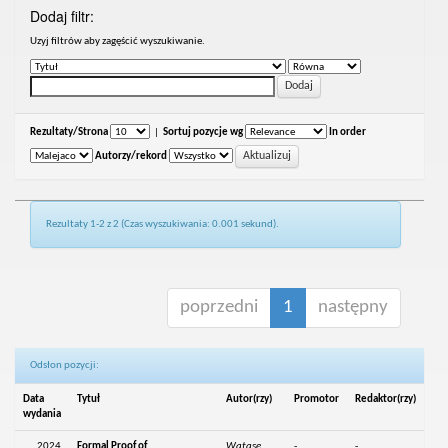
Dodaj filtr:
Uzyj filtrów aby zagęścić wyszukiwanie.
Rezultaty/Strona
|
Sortuj pozycje wg
In order
Autorzy/rekord
Rezultaty 1-2 z 2 (Czas wyszukiwania: 0.001 sekund).
poprzedni
1
następny
Odsłon pozycji:
Data
Tytuł
Autor(rzy)
Promotor
Redaktor(rzy)
wydania
2024
Formal Proof of
Watase,
-
-