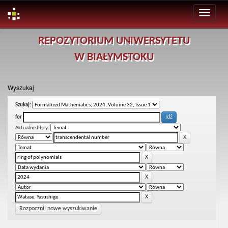
Skip
REPOZYTORIUM UNIWERSYTETU
navigation
W BIAŁYMSTOKU
Wyszukaj
Szukaj:
for
Aktualne filtry:
Rozpocznij nowe wyszukiwanie