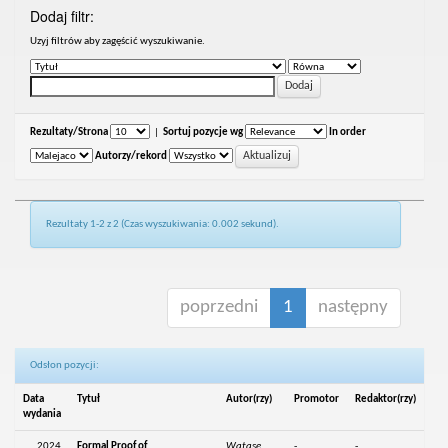
Dodaj filtr:
Uzyj filtrów aby zagęścić wyszukiwanie.
Rezultaty/Strona
|
Sortuj pozycje wg
In order
Autorzy/rekord
Rezultaty 1-2 z 2 (Czas wyszukiwania: 0.002 sekund).
poprzedni
1
następny
Odsłon pozycji:
Data
Tytuł
Autor(rzy)
Promotor
Redaktor(rzy)
wydania
2024
Formal Proof of
Watase,
-
-