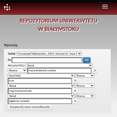
Skip
REPOZYTORIUM UNIWERSYTETU
navigation
W BIAŁYMSTOKU
Wyszukaj
Szukaj:
for
Aktualne filtry:
Rozpocznij nowe wyszukiwanie