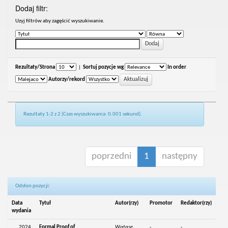
Dodaj filtr:
Uzyj filtrów aby zagęścić wyszukiwanie.
Rezultaty/Strona
|
Sortuj pozycje wg
In order
Autorzy/rekord
Rezultaty 1-2 z 2 (Czas wyszukiwania: 0.001 sekund).
poprzedni
1
następny
Odsłon pozycji:
Data
Tytuł
Autor(rzy)
Promotor
Redaktor(rzy)
wydania
2024
Formal Proof of
Watase,
-
-