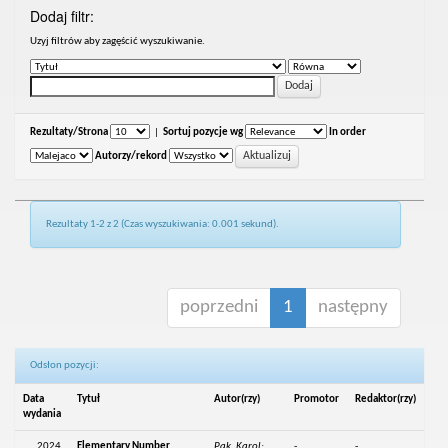
Dodaj filtr:
Uzyj filtrów aby zagęścić wyszukiwanie.
Rezultaty/Strona
|
Sortuj pozycje wg
In order
Autorzy/rekord
Rezultaty 1-2 z 2 (Czas wyszukiwania: 0.001 sekund).
poprzedni
1
następny
Odsłon pozycji:
Data
Tytuł
Autor(rzy)
Promotor
Redaktor(rzy)
wydania
2024
Elementary Number
Pąk, Karol;
-
-