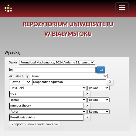
Skip
REPOZYTORIUM UNIWERSYTETU
navigation
W BIAŁYMSTOKU
Wyszukaj
Szukaj:
for
Aktualne filtry:
Rozpocznij nowe wyszukiwanie