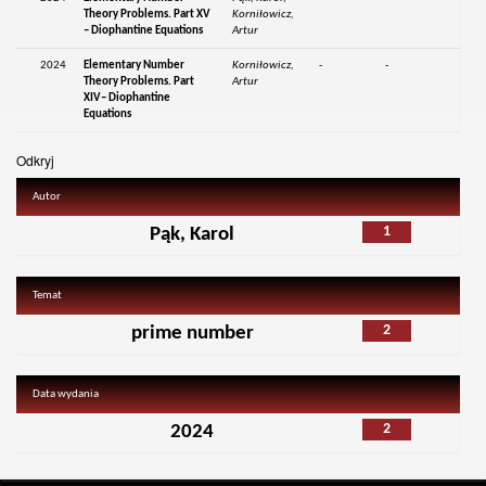
Theory Problems. Part XV
Korniłowicz,
– Diophantine Equations
Artur
2024
Elementary Number
Korniłowicz,
-
-
Theory Problems. Part
Artur
XIV– Diophantine
Equations
Odkryj
Autor
1
Pąk, Karol
Temat
2
prime number
Data wydania
2
2024