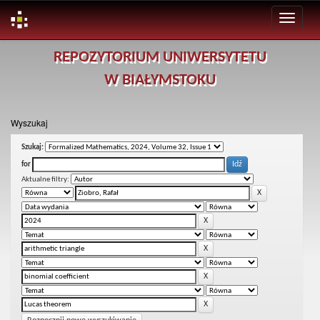
Skip
REPOZYTORIUM UNIWERSYTETU
navigation
W BIAŁYMSTOKU
Wyszukaj
Szukaj:
for
Aktualne filtry: