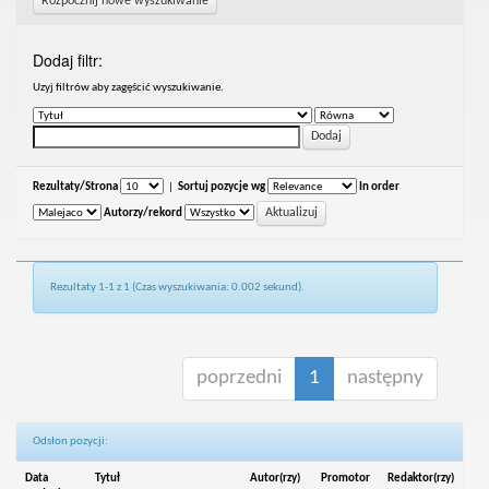
Rozpocznij nowe wyszukiwanie
Dodaj filtr:
Uzyj filtrów aby zagęścić wyszukiwanie.
Rezultaty/Strona
|
Sortuj pozycje wg
In order
Autorzy/rekord
Rezultaty 1-1 z 1 (Czas wyszukiwania: 0.002 sekund).
poprzedni
1
następny
Odsłon pozycji:
Data
Tytuł
Autor(rzy)
Promotor
Redaktor(rzy)