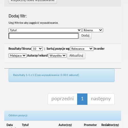
Rozpocznij nowe wyszukiwanie
Dodaj filtr:
Uzyj filtrów aby zagęścić wyszukiwanie.
Rezultaty/Strona
|
Sortuj pozycje wg
In order
Autorzy/rekord
Rezultaty 1-1 z 1 (Czas wyszukiwania: 0.001 sekund).
poprzedni
1
następny
Odsłon pozycji:
Data
Tytuł
Autor(rzy)
Promotor
Redaktor(rzy)