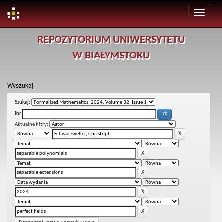
Skip
REPOZYTORIUM UNIWERSYTETU
navigation
W BIAŁYMSTOKU
Wyszukaj
Szukaj:
for
Aktualne filtry: