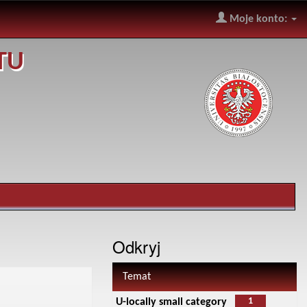
Moje konto:
TU
Odkryj
Temat
1
U-locally small category