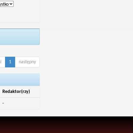
i
1
następny
Redaktor(rzy)
-