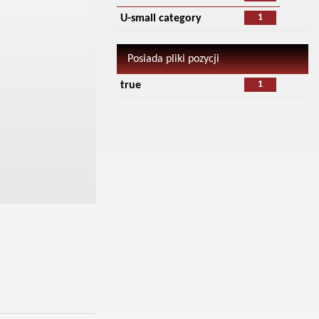
1
U-small category
Posiada pliki pozycji
1
true