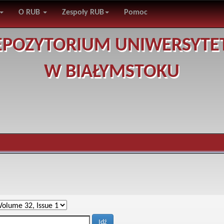
O RUB
Zespoły RUB
Pomoc
EPOZYTORIUM UNIWERSYTE
W BIAŁYMSTOKU