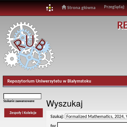
Przeglądaj:
Strona główna
Skip
R
navigation
Repozytorium Uniwersytetu w Białymstoku
Wyszukaj
Szukanie zaawansowane
Zespoły i Kolekcje
Szukaj:
for