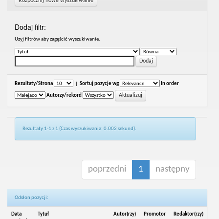
Rozpocznij nowe wyszukiwanie
Dodaj filtr:
Uzyj filtrów aby zagęścić wyszukiwanie.
Rezultaty/Strona
|
Sortuj pozycje wg
In order
Autorzy/rekord
Rezultaty 1-1 z 1 (Czas wyszukiwania: 0.002 sekund).
poprzedni
1
następny
Odsłon pozycji:
Data
Tytuł
Autor(rzy)
Promotor
Redaktor(rzy)