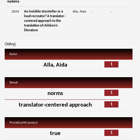
wydania
2024
An invisible storyteller or a
Alla, Aida
-
-
loud recreator? A translator-
centered approach to the
translation of children’s
literature
Odkryj
Autor
1
Alla, Aida
Temat
1
norms
1
translator-centered approach
Posiada pliki pozycji
1
true