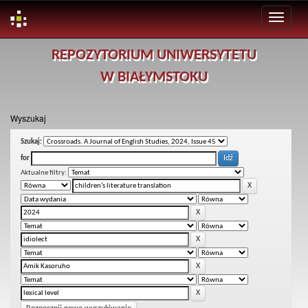
Skip
REPOZYTORIUM UNIWERSYTETU
navigation
W BIAŁYMSTOKU
Wyszukaj
Szukaj:
for
Aktualne filtry: