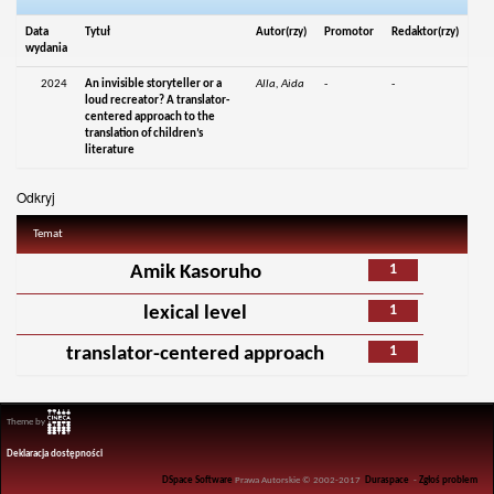
Data
Tytuł
Autor(rzy)
Promotor
Redaktor(rzy)
wydania
2024
An invisible storyteller or a
Alla, Aida
-
-
loud recreator? A translator-
centered approach to the
translation of children’s
literature
Odkryj
Temat
1
Amik Kasoruho
1
lexical level
1
translator-centered approach
Theme by
Deklaracja dostępności
DSpace Software
Prawa Autorskie © 2002-2017
Duraspace
-
Zgłoś problem