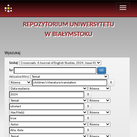
Skip
REPOZYTORIUM UNIWERSYTETU
navigation
W BIAŁYMSTOKU
Wyszukaj
Szukaj:
for
Aktualne filtry: