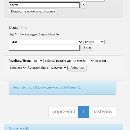
Rozpocznij nowe wyszukiwanie
Dodaj filtr:
Uzyj filtrów aby zagęścić wyszukiwanie.
Rezultaty/Strona
|
Sortuj pozycje wg
In order
Autorzy/rekord
Rezultaty 1-1 z 1 (Czas wyszukiwania: 0.002 sekund).
poprzedni
1
następny
Odsłon pozycji: