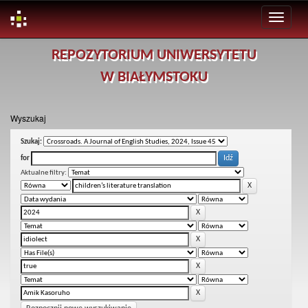
Skip
REPOZYTORIUM UNIWERSYTETU
navigation
W BIAŁYMSTOKU
Wyszukaj
Szukaj:
for
Aktualne filtry: