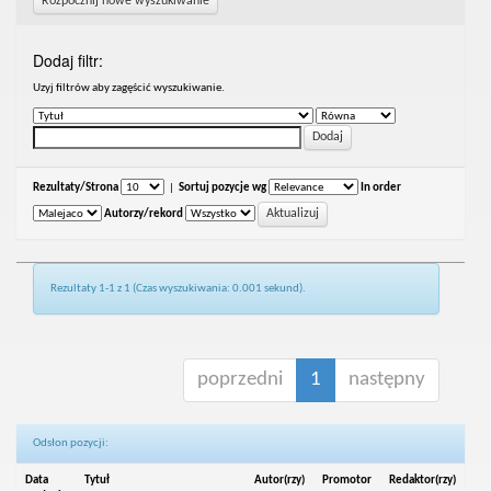
Rozpocznij nowe wyszukiwanie
Dodaj filtr:
Uzyj filtrów aby zagęścić wyszukiwanie.
Rezultaty/Strona
|
Sortuj pozycje wg
In order
Autorzy/rekord
Rezultaty 1-1 z 1 (Czas wyszukiwania: 0.001 sekund).
poprzedni
1
następny
Odsłon pozycji:
Data
Tytuł
Autor(rzy)
Promotor
Redaktor(rzy)