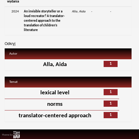
wydania
2024
An invisible storyteller or a
Alla, Aida
-
-
loud recreator? A translator-
centered approach to the
translation of children’s
literature
Odkryj
Autor
1
Alla, Aida
Temat
1
lexical level
1
norms
1
translator-centered approach
Theme by