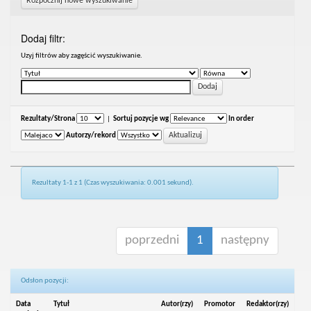
Rozpocznij nowe wyszukiwanie
Dodaj filtr:
Uzyj filtrów aby zagęścić wyszukiwanie.
Rezultaty/Strona
|
Sortuj pozycje wg
In order
Autorzy/rekord
Rezultaty 1-1 z 1 (Czas wyszukiwania: 0.001 sekund).
poprzedni
1
następny
Odsłon pozycji:
Data
Tytuł
Autor(rzy)
Promotor
Redaktor(rzy)