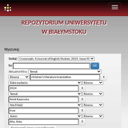
Skip
REPOZYTORIUM UNIWERSYTETU
navigation
W BIAŁYMSTOKU
Wyszukaj
Szukaj:
for
Aktualne filtry: