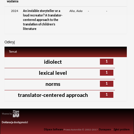
wydania
2024
An invisible storyteller or a
Alla, Aida
-
-
loud recreator? A translator-
centered approach to the
translation of children’s
literature
Odkryj
Temat
1
idiolect
1
lexical level
1
norms
1
translator-centered approach
Theme by
Deklaracja dostępności
DSpace Software
Prawa Autorskie © 2002-2017
Duraspace
-
Zgłoś problem