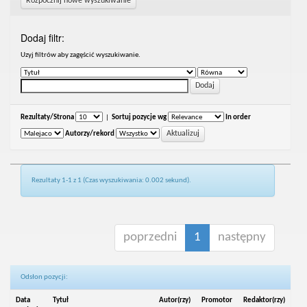
Rozpocznij nowe wyszukiwanie
Dodaj filtr:
Uzyj filtrów aby zagęścić wyszukiwanie.
Rezultaty/Strona
|
Sortuj pozycje wg
In order
Autorzy/rekord
Rezultaty 1-1 z 1 (Czas wyszukiwania: 0.002 sekund).
poprzedni
1
następny
Odsłon pozycji:
Data
Tytuł
Autor(rzy)
Promotor
Redaktor(rzy)