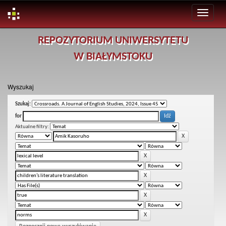
Skip
REPOZYTORIUM UNIWERSYTETU
navigation
W BIAŁYMSTOKU
Wyszukaj
Szukaj:
for
Aktualne filtry: