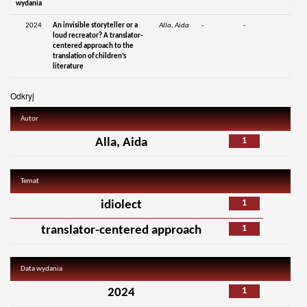
wydania
2024
An invisible storyteller or a
Alla, Aida
-
-
loud recreator? A translator-
centered approach to the
translation of children’s
literature
Odkryj
Autor
1
Alla, Aida
Temat
1
idiolect
1
translator-centered approach
Data wydania
1
2024