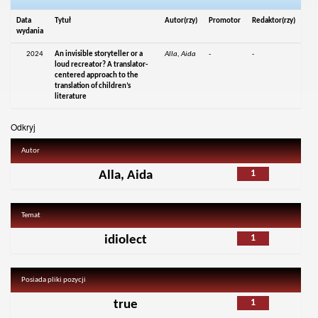
Data
Tytuł
Autor(rzy)
Promotor
Redaktor(rzy)
wydania
2024
An invisible storyteller or a
Alla, Aida
-
-
loud recreator? A translator-
centered approach to the
translation of children’s
literature
Odkryj
Autor
1
Alla, Aida
Temat
1
idiolect
Posiada pliki pozycji
1
true