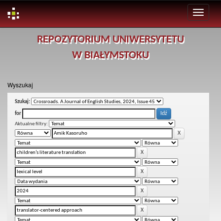
Skip
REPOZYTORIUM UNIWERSYTETU
navigation
W BIAŁYMSTOKU
Wyszukaj
Szukaj:
for
Aktualne filtry: