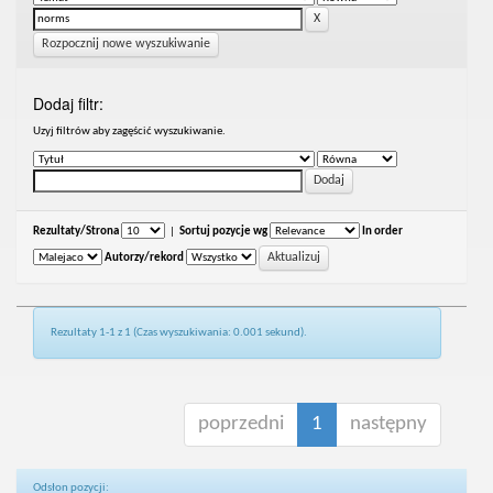
Rozpocznij nowe wyszukiwanie
Dodaj filtr:
Uzyj filtrów aby zagęścić wyszukiwanie.
Rezultaty/Strona
|
Sortuj pozycje wg
In order
Autorzy/rekord
Rezultaty 1-1 z 1 (Czas wyszukiwania: 0.001 sekund).
poprzedni
1
następny
Odsłon pozycji: