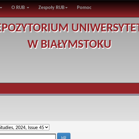
O RUB
Zespoły RUB
Pomoc
EPOZYTORIUM UNIWERSYTE
W BIAŁYMSTOKU