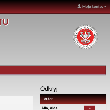
Moje konto:
TU
Odkryj
Autor
1
Alla, Aida