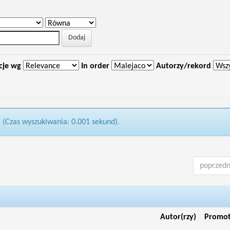
cje wg
In order
Autorzy/rekord
1 (Czas wyszukiwania: 0.001 sekund).
poprzedn
Autor(rzy)
Promo