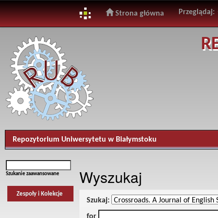
Przeglądaj:
Strona główna
Skip
R
navigation
Repozytorium Uniwersytetu w Białymstoku
Wyszukaj
Szukanie zaawansowane
Zespoły i Kolekcje
Szukaj:
for