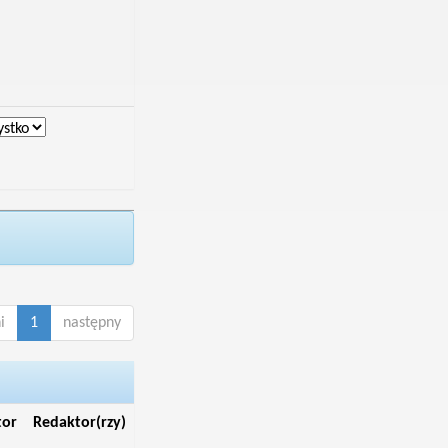
i
1
następny
tor
Redaktor(rzy)