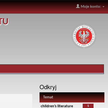
Moje konto:
TU
Odkryj
Temat
1
children’s literature