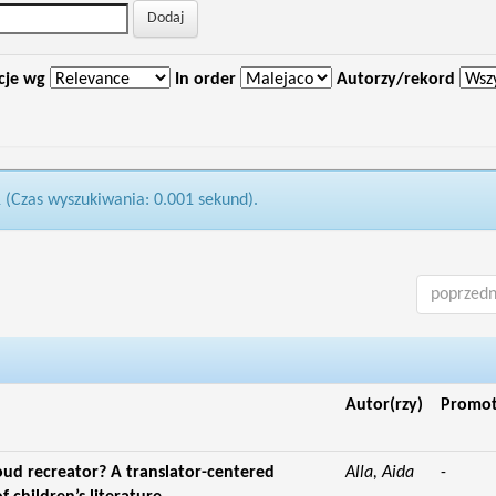
cje wg
In order
Autorzy/rekord
1 (Czas wyszukiwania: 0.001 sekund).
poprzedn
Autor(rzy)
Promo
 loud recreator? A translator-centered
Alla, Aida
-