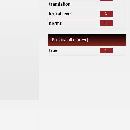
translation
1
lexical level
1
norms
Posiada pliki pozycji
1
true