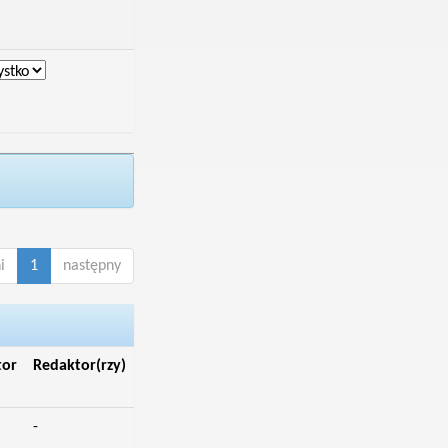
i
1
następny
tor
Redaktor(rzy)
-