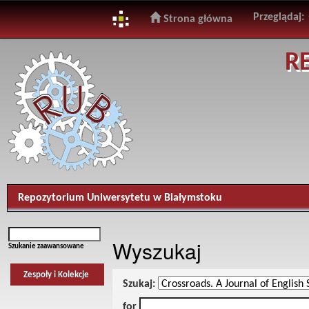
Przeglądaj:
Strona główna
Skip
R
navigation
Repozytorium Uniwersytetu w Białymstoku
Wyszukaj
Szukanie zaawansowane
Zespoły i Kolekcje
Szukaj:
for