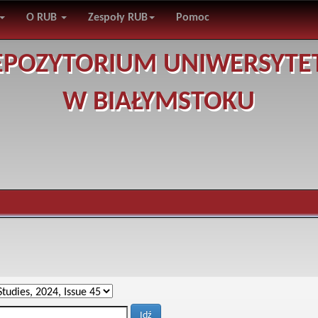
O RUB
Zespoły RUB
Pomoc
EPOZYTORIUM UNIWERSYTE
W BIAŁYMSTOKU