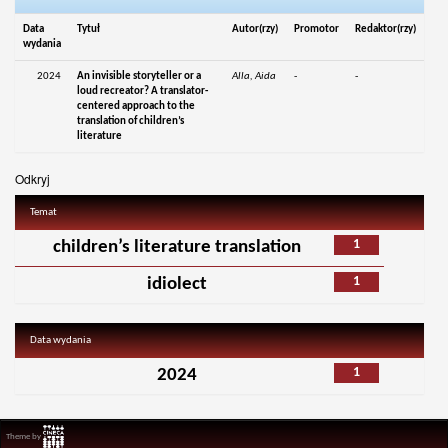
Data
Tytuł
Autor(rzy)
Promotor
Redaktor(rzy)
wydania
2024
An invisible storyteller or a
Alla, Aida
-
-
loud recreator? A translator-
centered approach to the
translation of children’s
literature
Odkryj
Temat
1
children’s literature translation
1
idiolect
Data wydania
1
2024
Theme by