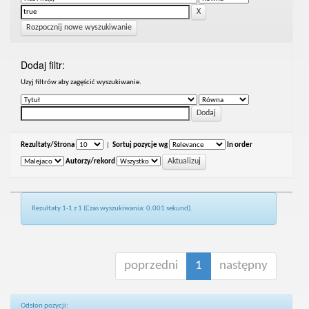
Rozpocznij nowe wyszukiwanie
Dodaj filtr:
Uzyj filtrów aby zagęścić wyszukiwanie.
Rezultaty/Strona
|
Sortuj pozycje wg
In order
Autorzy/rekord
Rezultaty 1-1 z 1 (Czas wyszukiwania: 0.001 sekund).
poprzedni
1
następny
Odsłon pozycji: