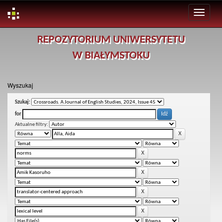
Skip
REPOZYTORIUM UNIWERSYTETU
navigation
W BIAŁYMSTOKU
Wyszukaj
Szukaj:
for
Aktualne filtry: